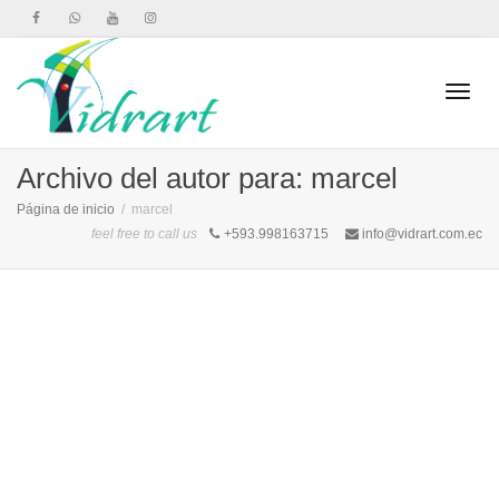
Camb
Archivo del autor para: marcel
Página de inicio
marcel
feel free to call us
+593.998163715
info@vidrart.com.ec
naveg