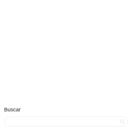
Vidrio Soplado
marcel
3 de junio de 2024
Arte
,
Principal
0
Vidrio Soplado Resumen: El vidrio soplado es una técnica
artesanal de fabricación de vidrio que implica inflar una
porción...
Leer más
1
like
Buscar