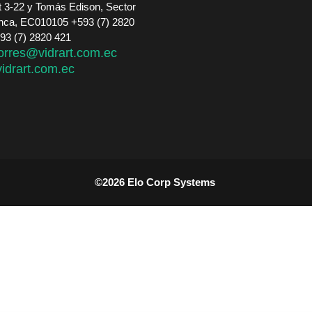
 3-22 y Tomás Edison, Sector
nca, EC010105 +593 (7) 2820
593 (7) 2820 421
orres@vidrart.com.ec
idrart.com.ec
©2026
Elo Corp Systems