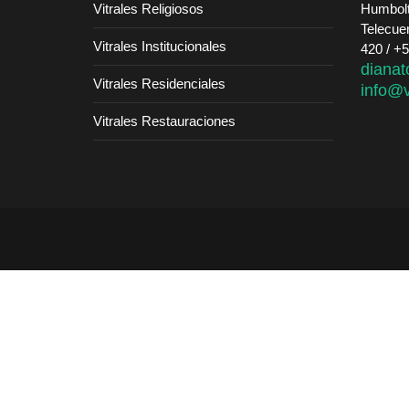
Vitrales Religiosos
Humbolt
Telecue
Vitrales Institucionales
420 / +
dianat
Vitrales Residenciales
info@v
Vitrales Restauraciones