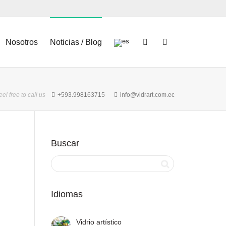
Nosotros
Noticias / Blog
eel free to call us
+593.998163715
info@vidrart.com.ec
Buscar
Idiomas
Vidrio artístico