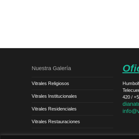
Ofi
Nuestra Galería
Vitrales Religiosos
Humbolt
Telecue
Vitrales Institucionales
420 / +
dianat
Vitrales Residenciales
info@v
Vitrales Restauraciones