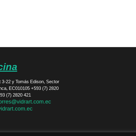
cina
 3-22 y Tomás Edison, Sector
nca, EC010105 +593 (7) 2820
593 (7) 2820 421
orres@vidrart.com.ec
idrart.com.ec